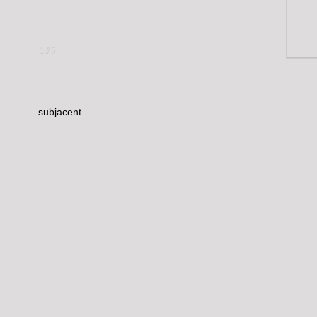
1
//
5
subjacent