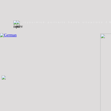
_inyourmind
:
portraits
·
hands
·
situations
//
//
welcome
//
giants
//
PARAdays
//
Genital 